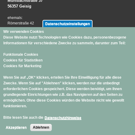
Mühlbachstraße 37
56357 Geisig
ehemals:
Römerstraße 42
Datenschutzeinstellungen
56130 Bad Ems
Wir verwenden Cookies
Diese Website nutzt Technologien wie Cookies dazu, personenbezogene
Telefon:
+49 (0) 178 / 8020 770
Informationen für verschiedene Zwecke zu sammeln, darunter zum Teil:
E-Mail:
info@schuler-immobilienkonzept.de
Funktionale Cookies
Cookies für Statistiken
Cookies für Marketing
Wenn Sie auf „OK“ klicken, erteilen Sie Ihre Einwilligung für alle diese
Zwecke. Wenn Sie auf "Ablehnen" klicken, werden nur die unbedingt
erforderlichen Cookies gespeichert. Diese werden benötigt, um Ihnen
grundlegende Einrichtungen wie z.B. das Navigieren auf den Seiten zu
ermöglichen. Ohne diese Cookies würden die Website nicht wie gewollt
funktionieren.
Impressum
Kontakt
Bitte lesen Sie auch die
Datenschutzhinweise
Datenschutzbestimmungen
Akzeptieren
Ablehnen
Widerrufsbelehrung